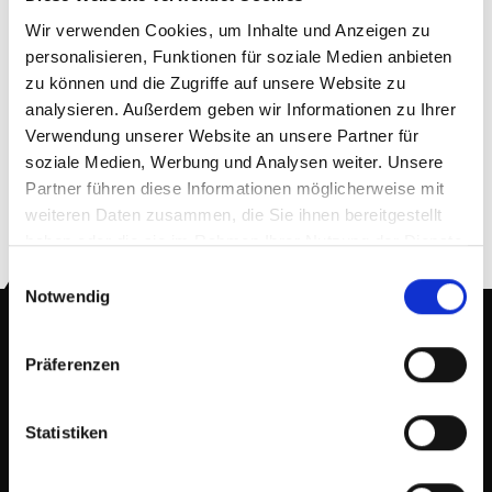
S/4HANA
Wir verwenden Cookies, um Inhalte und Anzeigen zu
Mittwoch, 1. Februar 2017
personalisieren, Funktionen für soziale Medien anbieten
zu können und die Zugriffe auf unsere Website zu
Die Rubiccon GmbH hat die Implementierung von S/4HANA mit den
analysieren. Außerdem geben wir Informationen zu Ihrer
Modulen FI, CO, MM, BI und Analysis for Excel planmäßig zum
Verwendung unserer Website an unsere Partner für
30.01.2017 produktiv gesetzt.
soziale Medien, Werbung und Analysen weiter. Unsere
Partner führen diese Informationen möglicherweise mit
« Zurück
weiteren Daten zusammen, die Sie ihnen bereitgestellt
haben oder die sie im Rahmen Ihrer Nutzung der Dienste
gesammelt haben.
Einwilligungsauswahl
Nehmen Sie Kontakt auf!
Notwendig
Präferenzen
Rubiccon GmbH
DEUTSCHLAND ZENTRALE
Statistiken
Anschrift:
Zollhof 13,
40221 Düsseldorf
, Deutschland