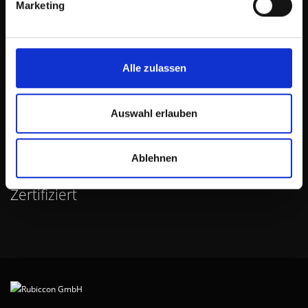
Marketing
Tel.:
+49 (0) 211 311 205-0
Fax:
+49 (0) 211 311 205-29
Email:
info@rubiccon.com
Alle zulassen
Rubiccon (Schweiz) GmbH
SCHWEIZ
Auswahl erlauben
Anschrift:
Hinterdorfstrasse 6g,
5432 Neuenhof
, Schweiz
Ablehnen
Email:
info@rubiccon.com
Zertifiziert